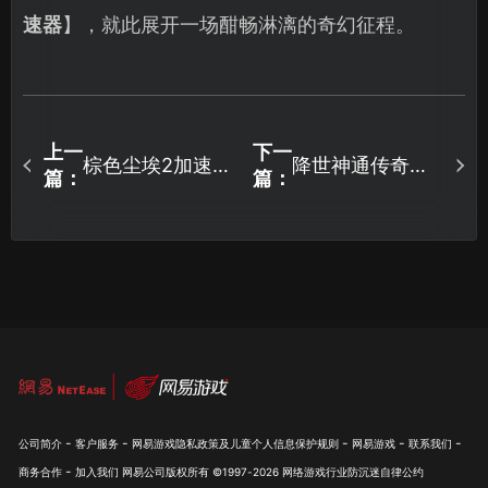
速器
】，就此展开一场酣畅淋漓的奇幻征程。
上一
下一
棕色尘埃2加速器
降世神通传奇格
篇：
篇：
怎么选？UU加速
斗加速器推荐：
器解决网络卡顿
网络问题解决教
延迟问题！
程！
-
-
-
-
-
公司简介
客户服务
网易游戏隐私政策及儿童个人信息保护规则
网易游戏
联系我们
-
商务合作
加入我们
网易公司版权所有 ©1997-
2026
网络游戏行业防沉迷自律公约