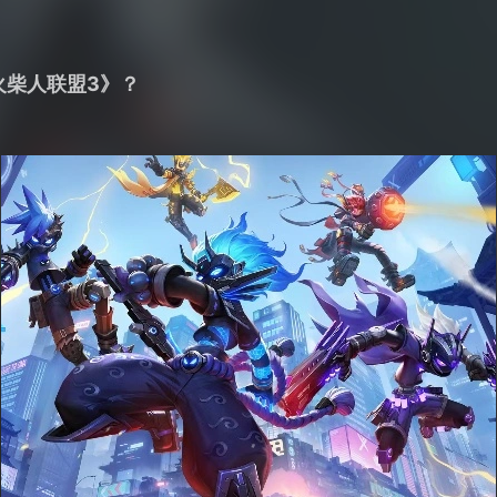
火柴人联盟3》？