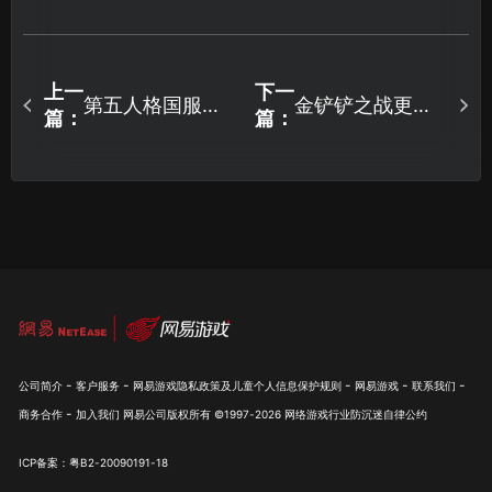
上一
下一
第五人格国服加
金铲铲之战更新
篇：
篇：
速器选哪个？UU
慢怎么办？3招有
加速器亲测稳定
效提升更新速
低延迟！
度！
-
-
-
-
-
公司简介
客户服务
网易游戏隐私政策及儿童个人信息保护规则
网易游戏
联系我们
-
商务合作
加入我们
网易公司版权所有 ©1997-
2026
网络游戏行业防沉迷自律公约
ICP备案：粤B2-20090191-18