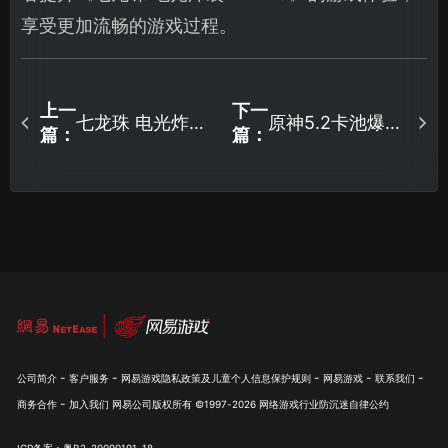
享受更加流畅的游戏过程。
上一
下一
七龙珠 电光炸
原神5.2卡池爆
篇：
篇：
裂！ZERO联机失
料！仆人散兵复
败怎么办？一文
刻，新风系角色
解决联机问题！
登场！
-
-
-
-
-
公司简介
客户服务
网易游戏隐私政策及儿童个人信息保护规则
网易游戏
联系我们
-
商务合作
加入我们
网易公司版权所有 ©1997-
2026
网络游戏行业防沉迷自律公约