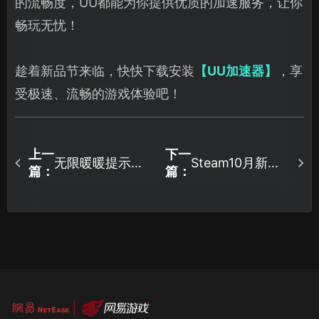
的流畅度，UU都能为你提供优质的加速服务，让你
畅玩无忧！
趁着新品节来临，快快下载安装
【UU加速器】
，享
受极速、流畅的游戏体验吧！
上一
下一
无限暖暖提示网
Steam10月新品
篇：
篇：
络信号差怎么解
节即将开启，游
决?一键网速拉
戏推荐抢先看！
满！