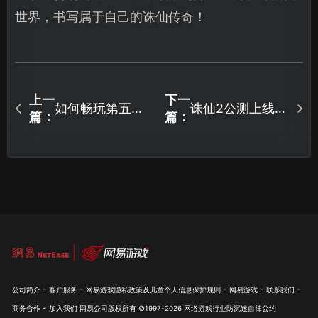
世界，书写属于自己的诛仙传奇！
上一
下一
如何畅玩第五人
诛仙2公测上线了
篇：
篇：
格联动葬送的芙
吗——8月7日全
莉莲？
平台同步开启！
-
-
-
-
-
公司简介
客户服务
网易游戏隐私政策及儿童个人信息保护规则
网易游戏
联系我们
-
商务合作
加入我们
网易公司版权所有 ©1997-
2026
网络游戏行业防沉迷自律公约