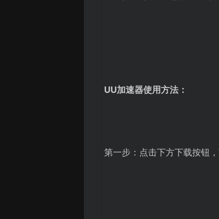
UU加速器使用方法：
第一步：点击下方下载按钮，