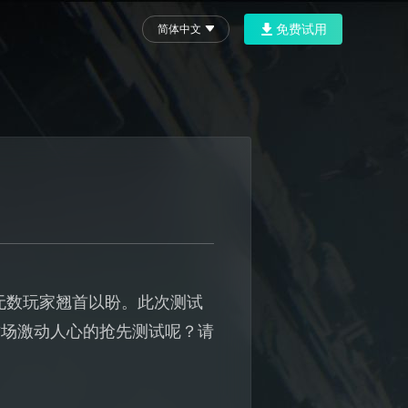
免费试用
简体中文
无数玩家翘首以盼。此次测试
这场激动人心的抢先测试呢？请