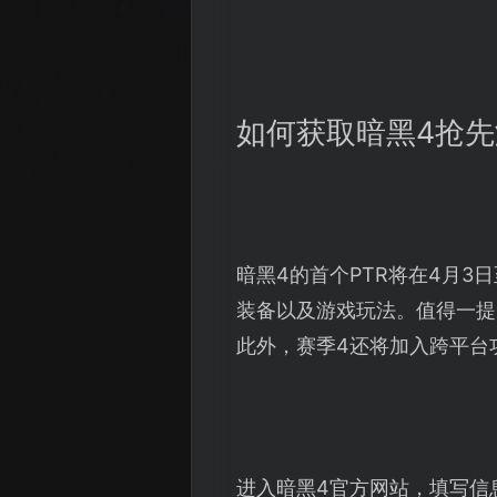
如何获取暗黑4抢
暗黑4的首个PTR将在4月
装备以及游戏玩法。值得一提
此外，赛季4还将加入跨平台
进入暗黑4官方网站，填写信