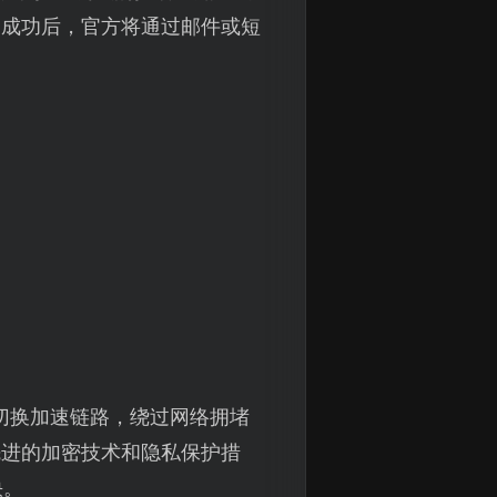
名成功后，官方将通过邮件或短
切换加速链路，绕过网络拥堵
先进的加密技术和隐私保护措
快。