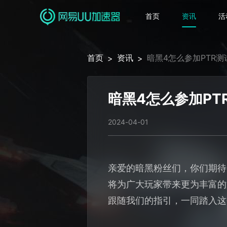
首页
资讯
活
首页
资讯
暗黑4怎么参加PTR
>
>
暗黑4怎么参加PT
2024-04-01
亲爱的暗黑粉丝们，你们期待
将为广大玩家带来更为丰富的
跟随我们的指引，一同踏入这