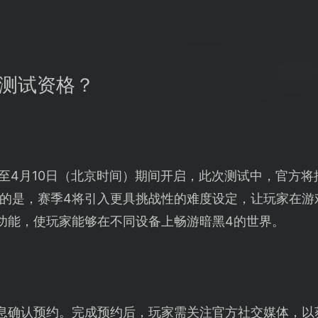
先测试资格？
3日至4月10日（北京时间）期间开启，此次测试中，官方
的是，赛季4将引入更具挑战性的难度设定，让玩家在游
功能，使玩家能够在不同设备上畅游暗黑4的世界。
息确认预约。完成预约后，玩家需关注官方社交媒体，以