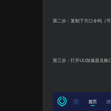
第二步：复制下方口令码（可
第三步：打开UU加速器兑换