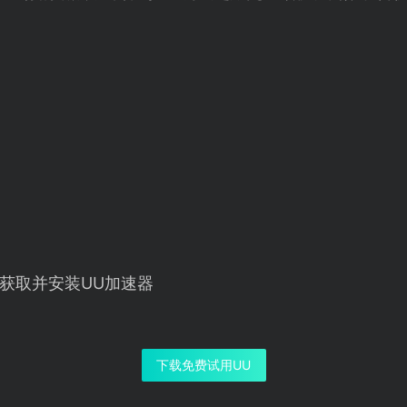
获取并安装UU加速器
下载免费试用UU