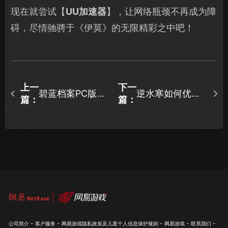
现在就尝试【
UU加速器
】，让网络瓶颈不再成为障
碍，尽情驰骋于《伊莫》的无限精彩之中吧！
上一
下一
碧蓝档案PC版怎
逆水寒如何优化
篇：
篇：
么设置中文指
网络连接：畅游
南：使用UU加速
江湖技巧！
器解决语言问
题！
-
-
-
-
-
公司简介
客户服务
网易游戏隐私政策及儿童个人信息保护规则
网易游戏
联系我们