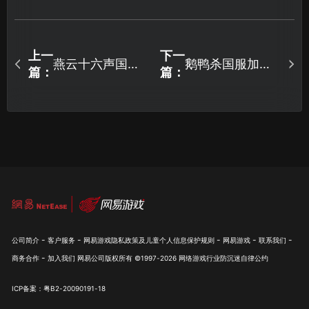
上一
下一
燕云十六声国际
鹅鸭杀国服加速
篇：
篇：
服手游网络优化
器如何选择？一
教程！
键解决网络卡顿
问题！
-
-
-
-
-
公司简介
客户服务
网易游戏隐私政策及儿童个人信息保护规则
网易游戏
联系我们
-
商务合作
加入我们
网易公司版权所有 ©1997-
2026
网络游戏行业防沉迷自律公约
ICP备案：粤B2-20090191-18