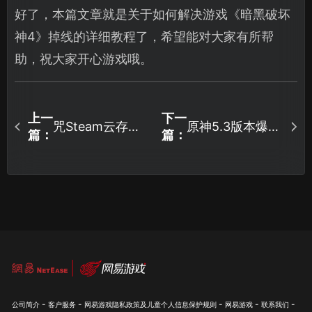
好了，本篇文章就是关于如何解决游戏《暗黑破坏
神4》掉线的详细教程了，希望能对大家有所帮
助，祝大家开心游戏哦。
上一
下一
咒Steam云存档
原神5.3版本爆
篇：
篇：
失败怎么办？试
料，五星角色火
试UU一键备份存
神上线！
档！
-
-
-
-
-
公司简介
客户服务
网易游戏隐私政策及儿童个人信息保护规则
网易游戏
联系我们