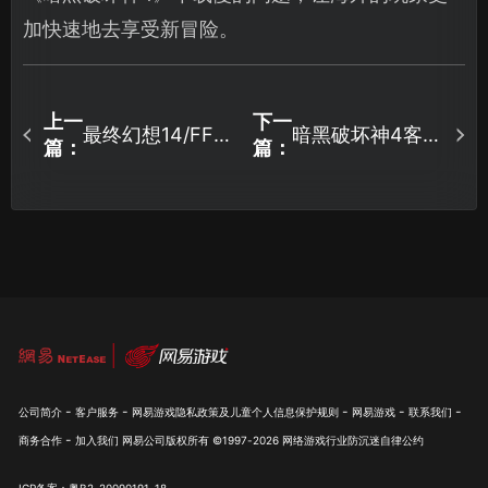
加快速地去享受新冒险。
上一
下一
最终幻想14/FF14
暗黑破坏神4客户
篇：
篇：
DirectX 出现了致
端与服务器之间
命错误
的游戏资源不匹
（30000000）
配怎么办？
怎么解决？
-
-
-
-
-
公司简介
客户服务
网易游戏隐私政策及儿童个人信息保护规则
网易游戏
联系我们
-
商务合作
加入我们
网易公司版权所有 ©1997-
2026
网络游戏行业防沉迷自律公约