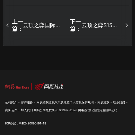
上一
下一
云顶之弈国际服
云顶之弈S15进
篇：
篇：
加速器推荐！UU
不去怎么解决？
带来稳定流畅玩
法指南！
-
-
-
-
-
公司简介
客户服务
网易游戏隐私政策及儿童个人信息保护规则
网易游戏
联系我们
-
商务合作
加入我们
网易公司版权所有 ©1997-
2026
网络游戏行业防沉迷自律公约
ICP备案：粤B2-20090191-18