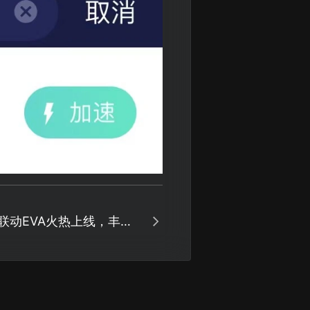
联动EVA火热上线，丰富
!