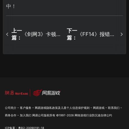
中！
上一
下一
《剑网3》卡顿怎
《FF14》报错
篇：
篇：
么办？只要这样
2002怎么办？这
就能改善卡顿！
篇教你搞定报错
难题！
-
-
-
-
-
公司简介
客户服务
网易游戏隐私政策及儿童个人信息保护规则
网易游戏
联系我们
-
商务合作
加入我们
网易公司版权所有 ©1997-
2026
网络游戏行业防沉迷自律公约
ICP备案：粤B2-20090191-18