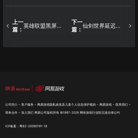
上一
下一
英雄联盟黑屏登
仙剑世界延迟高
篇：
篇：
录不了怎么办？
怎么办？一文教
教你一招顺利登
你提升网速告别
录！
延迟！
-
-
-
-
-
公司简介
客户服务
网易游戏隐私政策及儿童个人信息保护规则
网易游戏
联系我们
-
商务合作
加入我们
网易公司版权所有 ©1997-
2026
网络游戏行业防沉迷自律公约
ICP备案：粤B2-20090191-18