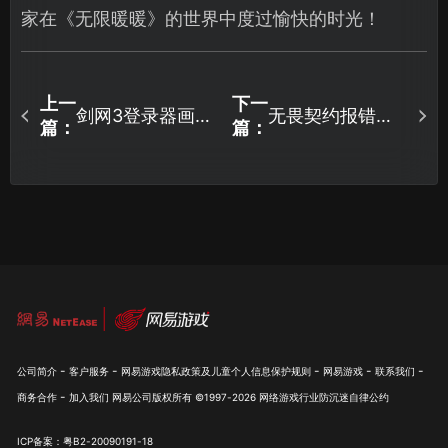
家在《无限暖暖》的世界中度过愉快的时光！
上一
下一
剑网3登录器画面
无畏契约报错
篇：
篇：
一直转圈，教你
VAL5怎么办？详
如何轻松解决！
细教程帮你解决
报错！
-
-
-
-
-
公司简介
客户服务
网易游戏隐私政策及儿童个人信息保护规则
网易游戏
联系我们
-
商务合作
加入我们
网易公司版权所有 ©1997-
2026
网络游戏行业防沉迷自律公约
ICP备案：粤B2-20090191-18