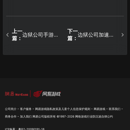
上一
下一
边狱公司手游丢
边狱公司加速器
篇：
篇：
包？实用解决方
推荐：UU加速器
法汇总！
专网抗丢包指
南！
-
-
-
-
-
公司简介
客户服务
网易游戏隐私政策及儿童个人信息保护规则
网易游戏
联系我们
-
商务合作
加入我们
网易公司版权所有 ©1997-
2026
网络游戏行业防沉迷自律公约
ICP备案：粤B2-20090191-18