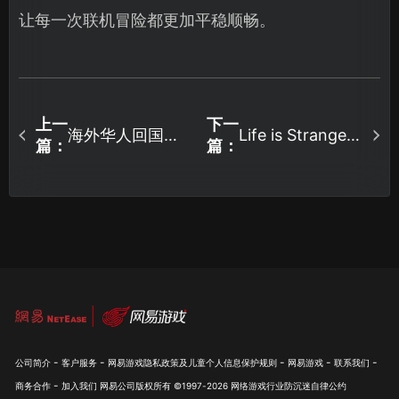
让每一次联机冒险都更加平稳顺畅。
上一
下一
海外华人回国加
Life is Strange
篇：
篇：
Reunion存档如
速器必备：UU加
何备份指南：UU
速器深度解析！
云存档保护你的
选择！
-
-
-
-
-
公司简介
客户服务
网易游戏隐私政策及儿童个人信息保护规则
网易游戏
联系我们
-
商务合作
加入我们
网易公司版权所有 ©1997-
2026
网络游戏行业防沉迷自律公约