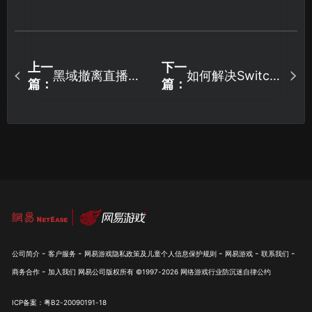
上一
下一
黑域撤离直播掉
如何解决Switch
篇：
篇：
宝资格怎么领
下载速度慢的问
取？快速获取内
题！
测资格攻略！
-
-
-
-
-
公司简介
客户服务
网易游戏隐私政策及儿童个人信息保护规则
网易游戏
联系我们
-
商务合作
加入我们
网易公司版权所有 ©1997-
2026
网络游戏行业防沉迷自律公约
ICP备案：粤B2-20090191-18