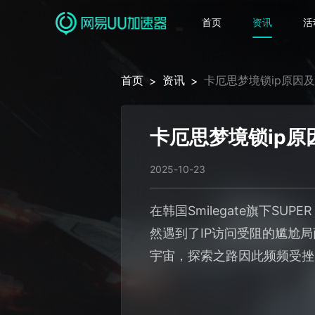
首页
资讯
活
首页
资讯
卡厄思梦境锁ip原因
>
>
卡厄思梦境锁ip原
2025-10-23
在韩国Smilegate旗下S
然遇到了IP访问受阻的尴尬
宇宙，探索之路因此频频受挫