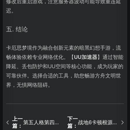
修改后重启游戏，注意服务器波动可能导致重连延
迟。
五. 结论
卡厄思梦境作为融合创新元素的暗黑幻想手游，流
畅体验依赖专业网络优化。【
UU加速器
】通过智能
降延、丢包防护和UU空间等核心功能，成为玩家的
可靠伙伴。选择合适的工具，助您畅游方舟文明世
界，无惧网络阻碍。
上一
下一
第五人格第四十
战地6卡顿根源
篇：
篇：
赛季精华3上
与高效修复指