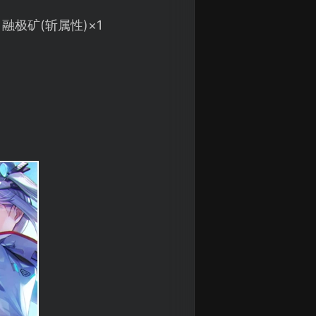
融极矿(斩属性)×1