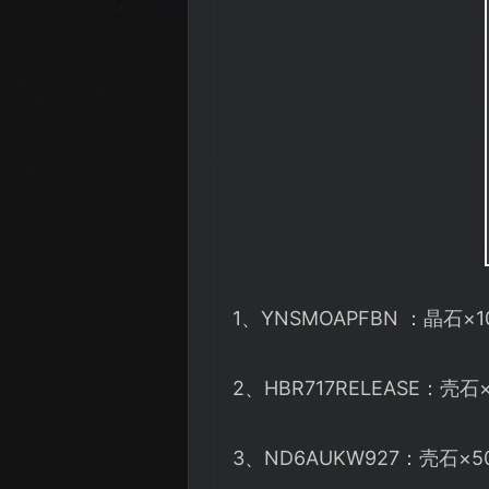
1、YNSMOAPFBN ：晶石×
2、HBR717RELEASE：
3、ND6AUKW927：壳石×