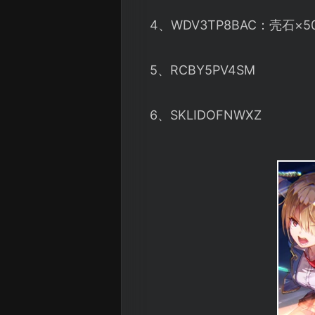
4、WDV3TP8BAC：壳石×
5、RCBY5PV4SM
6、SKLIDOFNWXZ