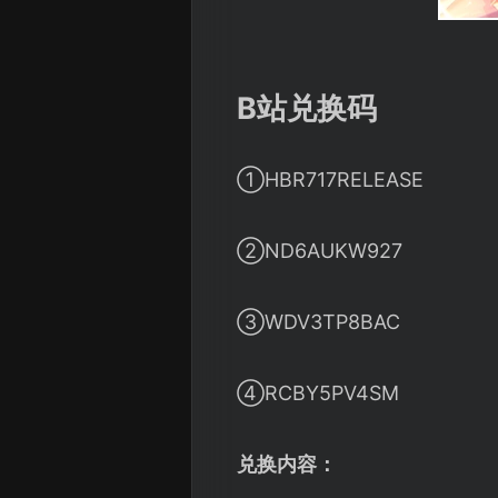
B站兑换码
①HBR717RELEASE
②ND6AUKW927
③WDV3TP8BAC
④RCBY5PV4SM
兑换内容：