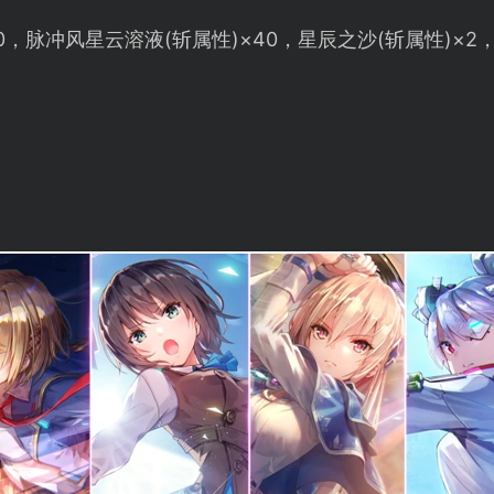
50，脉冲风星云溶液(斩属性)×40，星辰之沙(斩属性)×2，