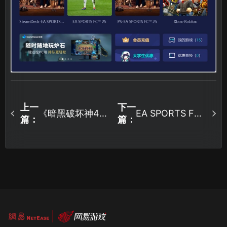
上一
下一
《暗黑破坏神4》
EA SPORTS FC
篇：
篇：
25连不上服务器
S6赛季即将上
怎么办？全网最
线，省流版更新
有效的解决方
汇总！
法！