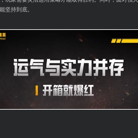
能坚持到底。
】