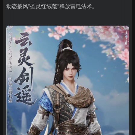
动态披风“圣灵红绒氅”释放雷电法术。