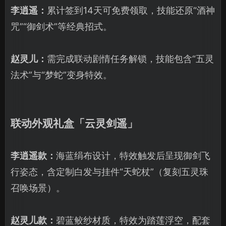
李逍遥：
累计签到14天可免费领取，技能还原“酒神
咒”“御剑术”等经典招式。
赵灵儿：
需完成联动剧情任务解锁，技能包含“五灵
法术”与“梦蛇”变身特效。
联动外观礼盒「云灵剑遥」
李逍遥款：
海蓝绢布设计，特效触发后呈现御剑飞
行姿态，含定制白发与挂件“天蛇杖”（复刻五灵珠
召唤场景）。
赵灵儿款：
碧蓝鲛纱材质，特效为踏莲浮空，配套