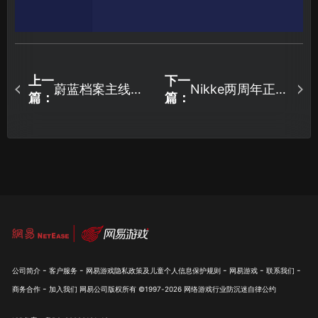
上一
下一
蔚蓝档案主线剧
Nikke两周年正式
篇：
篇：
情更新上线 ，更
上线 ，新剧情新
新豪送1200青辉
boss登场！
石！
-
-
-
-
-
公司简介
客户服务
网易游戏隐私政策及儿童个人信息保护规则
网易游戏
联系我们
-
商务合作
加入我们
网易公司版权所有 ©1997-
2026
网络游戏行业防沉迷自律公约