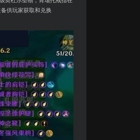
等级奥杜尔圣物；肯瑞托戒指在
装备供玩家获取和兑换