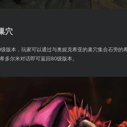
巢穴
0级版本，玩家可以通过与奥妮克希亚的巢穴集合石旁的希
希多尔米对话即可返回80级版本。