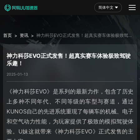
简体中文
首页
资讯
神力科莎EVO正式发售！超真实赛车体验极致驾驶
>
>
乐趣！
神力科莎EVO正式发售！超真实赛车体验极致驾驶
乐趣！
2025-01-13
《神力科莎EVO》是系列的最新力作，包含了历史
上多种不同年代、不同等级的车型与赛道，通过
KUNOS自己的先进系统重现了每辆车的机械、电子
和空气动力性能，为玩家提供了极致的模拟驾驶体
验。U妹这就带来《神力科莎EVO》正式发售的主