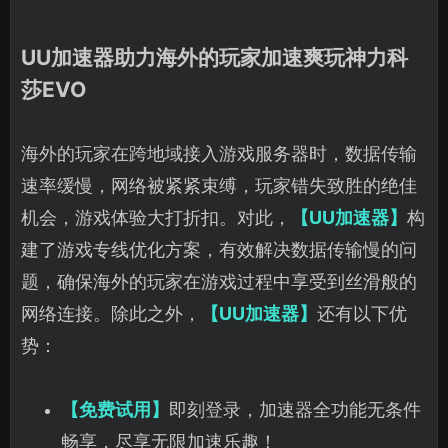
UU加速器助力海外的玩家加速爽玩神力科
莎EVO
海外的玩家在跨地域接入游戏服务器时，数据传输
速率缓慢，网络被紧紧束缚，玩家错失致胜的绝佳
机会，游戏体验大打折扣。对此，
【UU加速器】
构
建了游戏专线优化方案，有效解决数据传输慢的问
题，确保海外的玩家在游戏过程中享受到丝滑般的
网络连接。除此之外，
【UU加速器】
还有以下优
势：
【免费试用】
即刻登录，加速器全功能无条件
畅享，尽享无限加速乐趣！