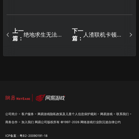
上一
下一
绝地求生无法进
人渣联机卡顿怎
篇：
篇：
入游戏的原因与
么办，UU加速一
解决方案！
键解决！
-
-
-
-
-
公司简介
客户服务
网易游戏隐私政策及儿童个人信息保护规则
网易游戏
联系我们
-
商务合作
加入我们
网易公司版权所有 ©1997-
2026
网络游戏行业防沉迷自律公约
ICP备案：粤B2-20090191-18