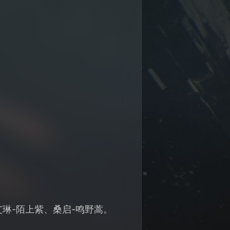
琳-陌上紫、桑启-鸣野蒿。