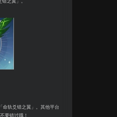
轨爻错之翼」。
翼「命轨爻错之翼」。其他平台
，不要错过哦！