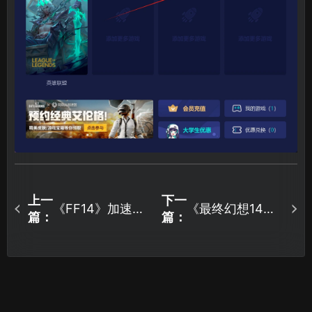
上一
下一
《FF14》加速器
《最终幻想14》
篇：
篇：
推荐，一键优化
加速器选哪个？
畅享极速之旅！
UU专线加速告别
网络难题！