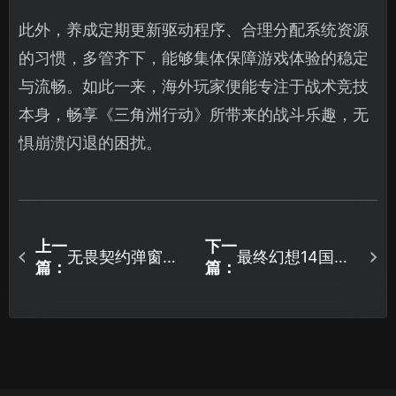
此外，养成定期更新驱动程序、合理分配系统资源
的习惯，多管齐下，能够集体保障游戏体验的稳定
与流畅。如此一来，海外玩家便能专注于战术竞技
本身，畅享《三角洲行动》所带来的战斗乐趣，无
惧崩溃闪退的困扰。
上一
下一
无畏契约弹窗
最终幻想14国服
篇：
篇：
van9003深度解
加速器推荐：网
决：玩家必看网
络优化与UU加速
络优化指南！
器攻略！