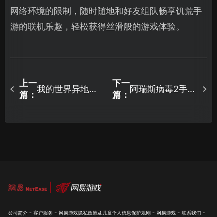
网络环境的限制，随时随地和好友组队畅享饥荒手
游的联机乐趣，轻松获得丝滑般的游戏体验。
上一
下一
我的世界异地组
阿瑞斯病毒2手游
篇：
篇：
网局域联机教
局域网联机教程
程：用UU加速器
与网络优化完全
免费联机！
指南！
-
-
-
-
-
公司简介
客户服务
网易游戏隐私政策及儿童个人信息保护规则
网易游戏
联系我们