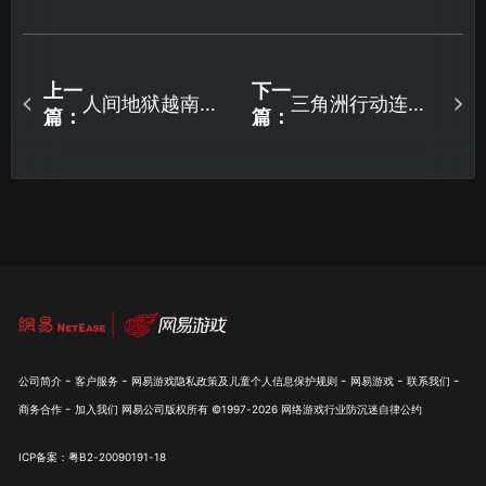
上一
下一
人间地狱越南加
三角洲行动连接
篇：
篇：
速器推荐：UU加
超时怎么办？UU
速器助你畅爽战
加速器一键解决
场！
网络问题！
-
-
-
-
-
公司简介
客户服务
网易游戏隐私政策及儿童个人信息保护规则
网易游戏
联系我们
-
商务合作
加入我们
网易公司版权所有 ©1997-
2026
网络游戏行业防沉迷自律公约
ICP备案：粤B2-20090191-18