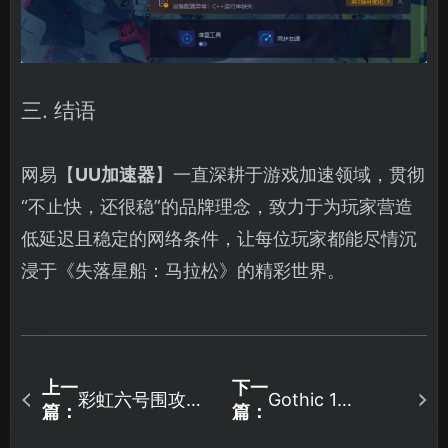
三. 结语
网易【
UU加速器
】一直深耕于游戏加速领域，贯彻
“不止快，还很稳”的品牌理念，致力于为玩家营造
低延迟且稳定的网络条件，让每位玩家都能尽情沉
浸于《失落星船：马拉松》的精彩世界。
上一
下一
彩虹六号围攻加
Gothic 1
篇：
篇：
Remake启动失败
速器提供流畅方
修复教程：快速
案！