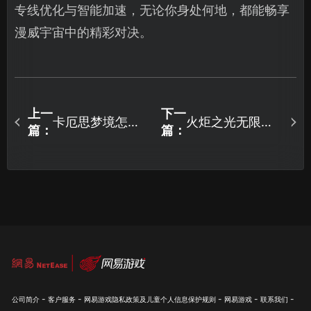
专线优化与智能加速，无论你身处何地，都能畅享
漫威宇宙中的精彩对决。
上一
下一
卡厄思梦境怎么
火炬之光无限国
篇：
篇：
下载？pc+移动
际服延迟高：UU
端最新下载教
加速器详解！
程！
-
-
-
-
-
公司简介
客户服务
网易游戏隐私政策及儿童个人信息保护规则
网易游戏
联系我们