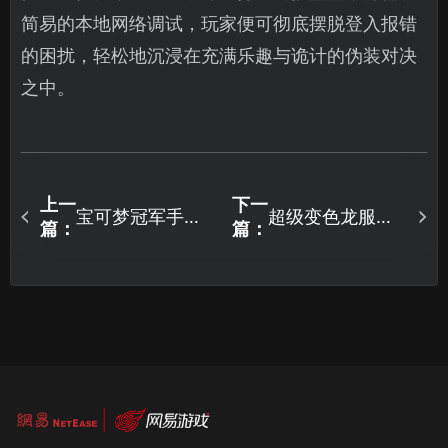
简易的本地网络调试，玩家便可彻底摆脱登入报错
的困扰，轻松地沉浸在充满乐趣与诡计的伪装对决
之中。
上一
下一
宝可梦冠军手游
超级变色龙服务
篇：
篇：
卡顿怎么办？加
器连接失败？高
速方案一文详
效解决方法分
解！
享！