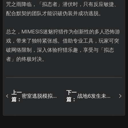
咒之雨降临，「拟态者」潜伏时，只有反应敏捷、
配合默契的团队才能识破伪装并成功逃脱。
总之，MIMESIS迷魅狩猎作为创新性的多人恐怖游
戏，带来了独特紧张感。借助专业工具，玩家可突
破网络限制，深入体验狩猎乐趣，享受与「拟态
者」的终极对决。
上一
下一
密室逃脱模拟器2
战地6发生未知
篇：
篇：
即将上线：全新
错误修复指南！
体验等你来探
索！