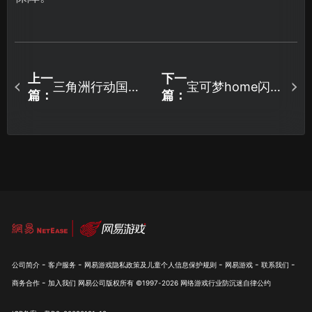
上一
下一
三角洲行动国服
宝可梦home闪退
篇：
篇：
延迟高？告别高
解决方案：网络
延迟的实战指
优化与版本更新
南！
指南！
-
-
-
-
-
公司简介
客户服务
网易游戏隐私政策及儿童个人信息保护规则
网易游戏
联系我们
-
商务合作
加入我们
网易公司版权所有 ©1997-
2026
网络游戏行业防沉迷自律公约