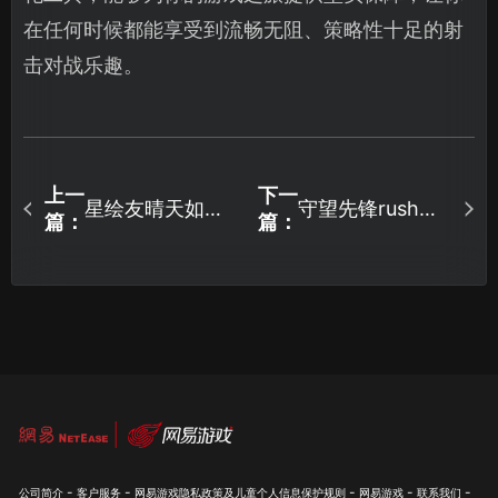
在任何时候都能享受到流畅无阻、策略性十足的射
击对战乐趣。
上一
下一
星绘友晴天如何
守望先锋rush避
篇：
篇：
提升下载速度？
免网络延迟优化
下载速度全攻略
全攻略！
及UU加速器教
程！
-
-
-
-
-
公司简介
客户服务
网易游戏隐私政策及儿童个人信息保护规则
网易游戏
联系我们