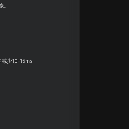
能。
少10-15ms