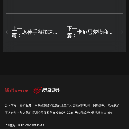
上一
下一
原神手游加速器
卡厄思梦境商品
篇：
篇：
怎么选？UU加速
资讯载入失败原
器解决延迟与卡
因及优化攻略！
顿！
-
-
-
-
-
公司简介
客户服务
网易游戏隐私政策及儿童个人信息保护规则
网易游戏
联系我们
-
商务合作
加入我们
网易公司版权所有 ©1997-
2026
网络游戏行业防沉迷自律公约
ICP备案：粤B2-20090191-18