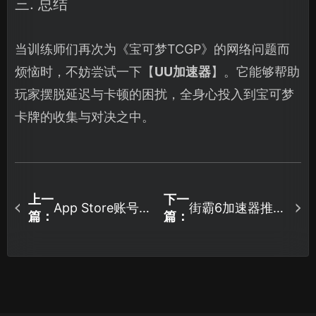
三. 总结
当训练师们再次为《宝可梦TCGP》的网络问题而
烦恼时，不妨尝试一下【
UU加速器
】。它能够帮助
玩家摆脱延迟与卡顿的困扰，全身心投入到宝可梦
卡牌的收集与对决之中。
上一
下一
App Store账号跳
街霸6加速器推
篇：
篇：
过支付绑定？网
荐：UU加速器解
易UU加速器一键
决延迟与掉线问
搞定！
题！