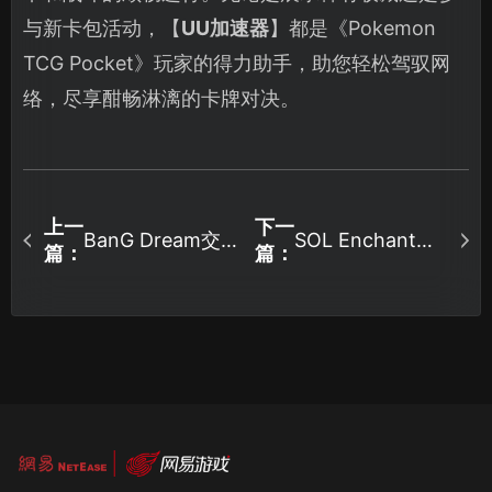
与新卡包活动，【
UU加速器
】都是《Pokemon
TCG Pocket》玩家的得力助手，助您轻松驾驭网
络，尽享酣畅淋漓的卡牌对决。
上一
下一
BanG Dream交
SOL Enchant加
篇：
篇：
织的乐章加速器
速器助力顺畅体
破解延迟难题！
验全攻略！