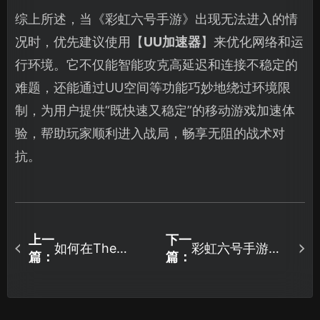
综上所述，当《彩虹六号手游》出现无法进入的情
况时，优先建议使用【
UU加速器
】来优化网络和运
行环境。它不仅能智能攻克高延迟和连接不稳定的
难题，还能通过UU空间等功能巧妙地绕过环境限
制，为用户提供“既快速又稳定”的移动游戏加速体
验，帮助玩家顺利进入战局，畅享无阻的战术对
抗。
上一
下一
如何在The
彩虹六号手游加
篇：
篇：
Legend of
速器推荐：UU加
Khiimori如何存
速器全方位提升
档备份？
体验！