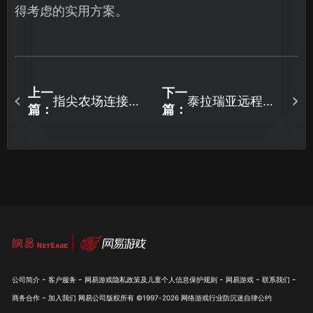
得考虑的实用方案。
上一
下一
指尖农场连接失
泰拉瑞亚远程局
篇：
篇：
败怎么办？三步
域网联机指南：
修复网络异常全
告别卡顿，全球
攻略！
畅玩！
-
-
-
-
-
公司简介
客户服务
网易游戏隐私政策及儿童个人信息保护规则
网易游戏
联系我们
-
商务合作
加入我们
网易公司版权所有 ©1997-
2026
网络游戏行业防沉迷自律公约