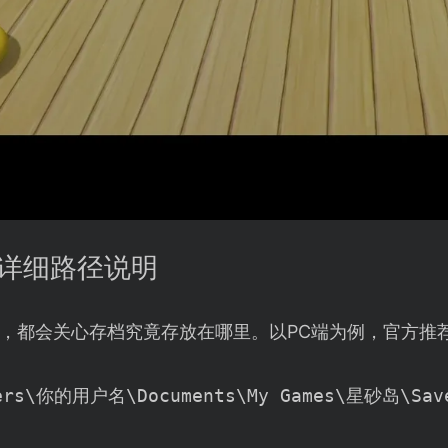
件详细路径说明
，都会关心存档究竟存放在哪里。以PC端为例，官方推
ers\你的用户名\Documents\My Games\星砂岛\Sav