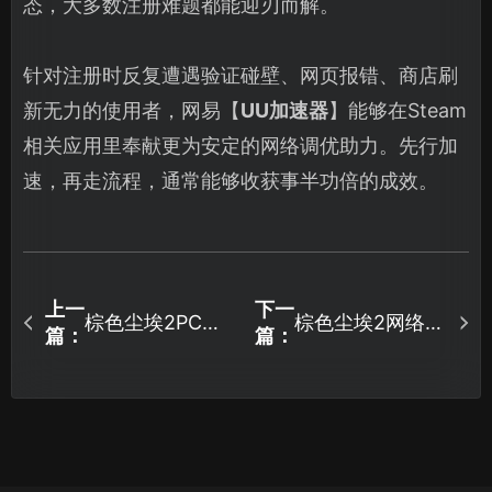
态，大多数注册难题都能迎刃而解。
针对注册时反复遭遇验证碰壁、网页报错、商店刷
新无力的使用者，网易【
UU加速器
】能够在Steam
相关应用里奉献更为安定的网络调优助力。先行加
速，再走流程，通常能够收获事半功倍的成效。
上一
下一
棕色尘埃2PC端
棕色尘埃2网络错
篇：
篇：
进不去？最新优
误问题全攻略：
化教程！
原因详解与高效
解决！