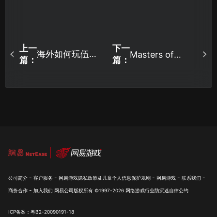
上一
下一
海外如何玩伍六
Masters of
篇：
篇：
Albion存档丢失
七暗影交锋？网
损坏与UU云存档
络优化方案解
使用指南！
析！
-
-
-
-
-
公司简介
客户服务
网易游戏隐私政策及儿童个人信息保护规则
网易游戏
联系我们
-
商务合作
加入我们
网易公司版权所有 ©1997-
2026
网络游戏行业防沉迷自律公约
ICP备案：粤B2-20090191-18